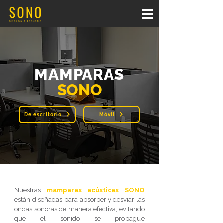
MAMPARAS
SONO
De escritorio
Móvil
Nuestras
mamparas acústicas SONO
están diseñadas para absorber y desviar las
ondas sonoras de manera efectiva, evitando
que el sonido se
propague