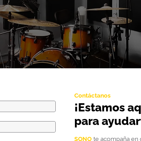
Contáctanos
¡Estamos aq
para ayudar
SONO
te acompaña en c