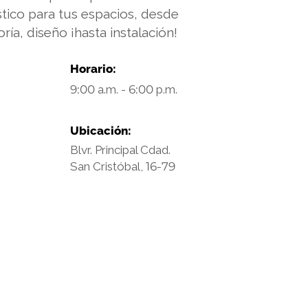
tico para tus espacios, desde
ría, diseño ¡hasta instalación!
Horario:
9:00
a.m. -
6:00
p.m.
Ubicación:
Blvr. Principal Cdad.
San Cristóbal,
16
-
79