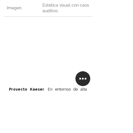
Estética visual con caos 
Imagen.
auditivo.
Proyecto Kaeser
. En entornos de alta 
dirección, una calidad acústica impecable 
es vital para la toma de decisiones 
estratégicas y acertadas.
LA MODERNIDAD ES UNA 
DECISIÓN ESTRATÉGICA
El tratamiento acústico es la actualización 