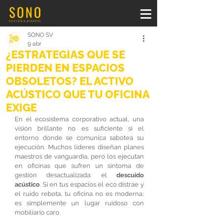
SONO SV
9 abr
¿ESTRATEGIAS QUE SE
PIERDEN EN ESPACIOS
OBSOLETOS? EL ACTIVO
ACÚSTICO QUE TU OFICINA
EXIGE
En el ecosistema corporativo actual, una 
visión brillante no es suficiente si el 
entorno donde se comunica sabotea su 
ejecución. Muchos líderes diseñan planes 
maestros de vanguardia, pero los ejecutan 
en oficinas que sufren un síntoma de 
gestión desactualizada: el 
descuido 
acústico
. Si en tus espacios el eco distrae y 
el ruido rebota, tu oficina no es moderna; 
es simplemente un lugar ruidoso con 
mobiliario caro.